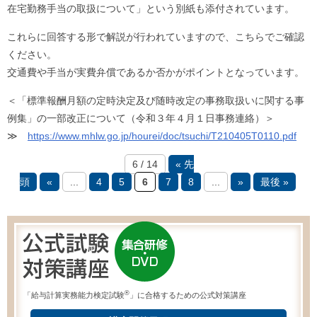
在宅勤務手当の取扱について」という別紙も添付されています。
これらに回答する形で解説が行われていますので、こちらでご確認
ください。
交通費や手当が実費弁償であるか否かがポイントとなっています。
＜「標準報酬月額の定時決定及び随時改定の事務取扱いに関する事
例集」の一部改正について（令和３年４月１日事務連絡）＞
≫
https://www.mhlw.go.jp/hourei/doc/tsuchi/T210405T0110.pdf
6 / 14
« 先
頭
«
...
4
5
6
7
8
...
»
最後 »
®
「給与計算実務能力検定試験
」に合格するための公式対策講座