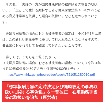
その他、「夫婦の一方が国民健康保険の被保険者の場合の取扱
い」
、「主として生計を維持する者が健康保険法第 43 条の２に定
める育児休業等を取得した場合の取扱い」
なども定められていま
す。
夫婦共同扶養の場合における被扶養者の認定は、令和3年8月以降
は、この新しい取扱基準に基づいて行われることになりますので、
各企業におかれましても確認しておきたいところです。
詳しくは、こちらをご覧ください。
＜夫婦共同扶養の場合における被扶養者の認定について（
令和３年
４月30日保保発0430第２号・保国発0430第１号
）＞
https://www.mhlw.go.jp/hourei/
doc/tsuchi/T210512S0010.pdf
「標準報酬月額の定時決定及び随時改定の事務取
扱いに関する事例集」を一部改正 在宅勤務手当
等の取扱いを追加（厚労省）