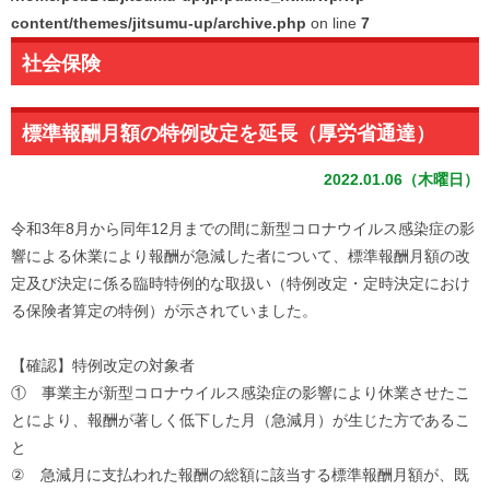
content/themes/jitsumu-up/archive.php
on line
7
社会保険
標準報酬月額の特例改定を延長（厚労省通達）
2022.01.06（木曜日）
令和3年8月から同年12月までの間に新型コロナウイルス感染症
の影
響による休業により報酬が急減した者について、
標準報酬月額の改
定及び決定に係る臨時特例的な取扱い（
特例改定・定時決定におけ
る保険者算定の特例）
が示されていました。
【確認】特例改定の対象者
① 事業主が新型コロナウイルス感染症の影響により休業させたこ
とに
より、報酬が著しく低下した月（急減月）が生じた方であるこ
と
② 急減月に支払われた報酬の総額に該当する標準報酬月額が、
既