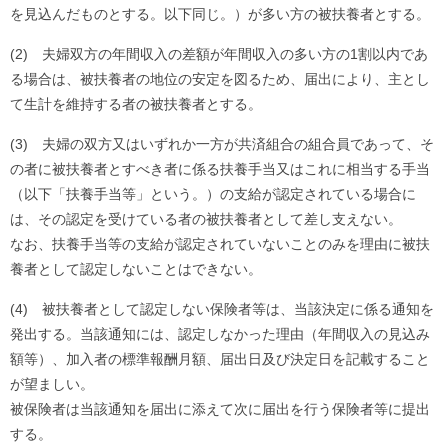
を見込んだものとする。
以下同じ。）が多い方の被扶養者とする。
(2)
夫婦双方の年間収入の差額が年間収入の多い方の1割以内であ
る場
合は、被扶養者の地位の安定を図るため、届出により、
主とし
て生計を維持する者の被扶養者とする。
(3)
夫婦の双方又はいずれか一方が共済組合の組合員であって、
そ
の者に被扶養者とすべき者に係る扶養手当又はこれに相当する手
当
（以下「扶養手当等」という。）
の支給が認定されている場合に
は、
その認定を受けている者の被扶養者として差し支えない。
なお、
扶養手当等の支給が認定されていないことのみを理由に被扶
養者と
して認定しないことはできない。
(4)
被扶養者として認定しない保険者等は、
当該決定に係る通知を
発出する。当該通知には、
認定しなかった理由（年間収入の見込み
額等）、
加入者の標準報酬月額、
届出日及び決定日を記載すること
が望ましい。
被保険者は当該通知を届出に添えて次に届出を行う保険者等に提出
する。