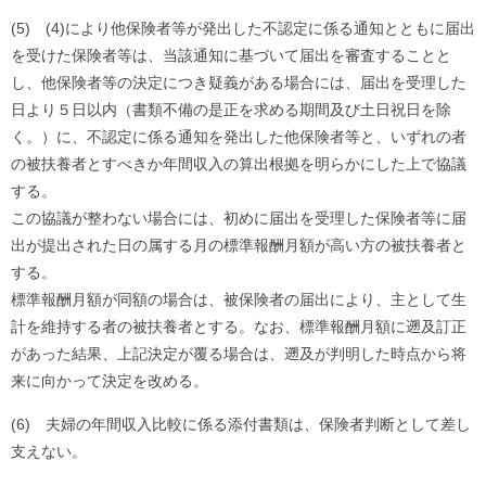
(5)
(4)により他保険者等が発出した不認定に係る通知とともに届出
を受けた保険者等は、
当該通知に基づいて届出を審査することと
し、
他保険者等の決定につき疑義がある場合には、
届出を受理した
日より５日以内（
書類不備の是正を求める期間及び土日祝日を除
く。）に、
不認定に係る通知を発出した他保険者等と、
いずれの者
の被扶養者とすべきか年間収入の算出根拠を明らかにし
た上で協議
する。
この協議が整わない場合には、
初めに届出を受理した保険者等に届
出が提出された日の属する月の
標準報酬月額が高い方の被扶養者と
する。
標準報酬月額が同額の場合は、被保険者の届出により、
主として生
計を維持する者の被扶養者とする。なお、
標準報酬月額に遡及訂正
があった結果、上記決定が覆る場合は、
遡及が判明した時点から将
来に向かって決定を改める。
(6)
夫婦の年間収入比較に係る添付書類は、
保険者判断として差し
支えない。