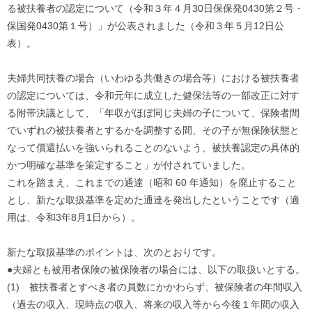
る被扶養者の認定について（
令和３年４月30日保保発0430第２号・
保国発0430第１号
）」が公表されました（令和３年５月12日公
表）。
夫婦共同扶養の場合（いわゆる共働きの場合等）
における被扶養者
の認定については、
令和元年に成立した健保法等の一部改正に対す
る附帯決議として、
「年収がほぼ同じ夫婦の子について、
保険者間
でいずれの被扶養者とするかを調整する間、
その子が無保険状態と
なって償還払いを強いられることのないよう
、被扶養認定の具体的
かつ明確な基準を策定すること」
が付されていました。
これを踏まえ、これまでの通達（昭和 60 年通知）を廃止すること
とし、
新たな取扱基準を定めた通達を発出したということです（適
用は、
令和3年8月1日から）。
新たな取扱基準のポイントは、次のとおりです。
●夫婦とも被用者保険の被保険者の場合には、
以下の取扱いとする。
(1)
被扶養者とすべき者の員数にかかわらず、被保険者の年間収入
（
過去の収入、現時点の収入、
将来の収入等から今後１年間の収入