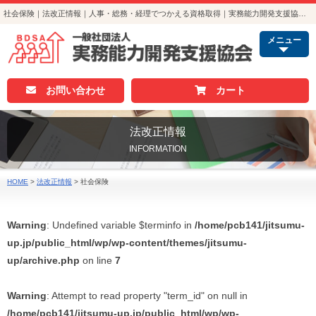
社会保険｜法改正情報｜人事・総務・経理でつかえる資格取得｜実務能力開発支援協会｜Page:6
メニュー
お問い合わせ
カート
法改正情報
INFORMATION
HOME
>
法改正情報
>
社会保険
Warning
: Undefined variable $terminfo in
/home/pcb141/jitsumu-
up.jp/public_html/wp/wp-content/themes/jitsumu-
up/archive.php
on line
7
Warning
: Attempt to read property "term_id" on null in
/home/pcb141/jitsumu-up.jp/public_html/wp/wp-