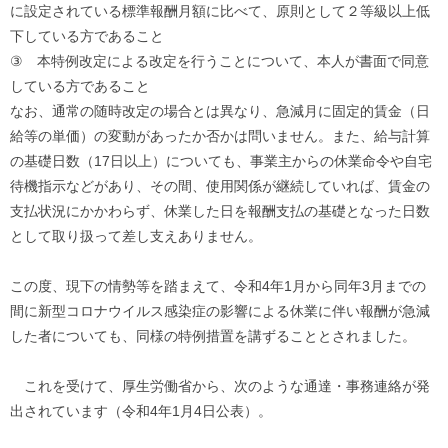
に設定されている標準報酬月額に比べて、
原則として２等級以上低
下している方であること
③ 本特例改定による改定を行うことについて、
本人が書面で同意
している方であること
なお、通常の随時改定の場合とは異なり、急減月に固定的賃金（
日
給等の単価）の変動があったか否かは問いません。また、
給与計算
の基礎日数（17日以上）についても、
事業主からの休業命令や自宅
待機指示などがあり、その間、
使用関係が継続していれば、賃金の
支払状況にかかわらず、
休業した日を報酬支払の基礎となった日数
として取り扱って差し支
えありません。
この度、現下の情勢等を踏まえて、令和4年1月から同年3月まで
の
間に新型コロナウイルス感染症の影響による休業に伴い報酬が急
減
した者についても、同様の特例措置を講ずることとされました。
これを受けて、厚生労働省から、次のような通達・
事務連絡が発
出されています（令和4年1月4日公表）。