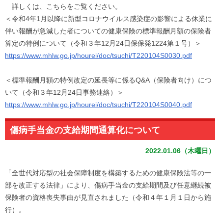
詳しくは、こちらをご覧ください。
＜令和4年1月以降に新型コロナウイルス感染症の影響による休業
に
伴い報酬が急減した者についての健康保険の標準報酬月額の保険
者
算定の特例について（令和３年12月24日保保発1224第１
号）＞
https://www.mhlw.go.jp/hourei/
doc/tsuchi/T220104S0030.pdf
＜標準報酬月額の特例改定の延長等に係るQ&A（保険者向け）
につ
いて（令和３年12月24日事務連絡）＞
https://www.mhlw.go.jp/hourei/
doc/tsuchi/T220104S0040.pdf
傷病手当金の支給期間通算化について
2022.01.06（木曜日）
「全世代対応型の社会保障制度を構築するための健康保険法等の一
部を改正する法律」により、傷病手当金の支給期間及び任意継続被
保険者の資格喪失事由が見直されました（令和４年１月１日から施
行）。