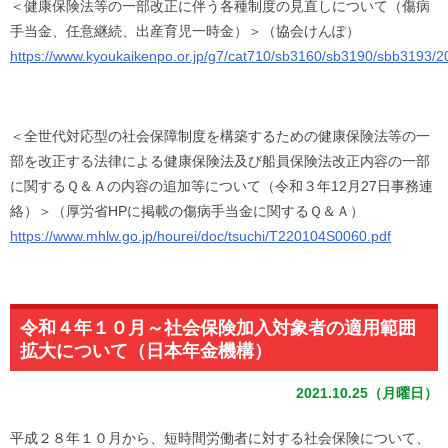
＜健康保険法等の一部改正に伴う各種制度の見直しについて（傷病
手当金、任意継続、出産育児一時金）＞（協会けんぽ）
https://www.kyoukaikenpo.or.jp/g7/cat710/sb3160/sb3190/sbb3193/2
＜全世代対応型の社会保障制度を構築するための健康保険法等の一
部
を改正する法律による健康保険法及び船員保険法改正内容の一部
に
関するＱ＆Ａの内容の追加等について（令和３年12月27日事務
連
絡）＞（厚労省HPに掲載の傷病手当金に関するＱ＆Ａ）
https://www.mhlw.go.jp/hourei/doc/tsuchi/T220104S0060.pdf
令和４年１０月～社会保険加入対象者の適用範囲
拡大について（日本年金機構）
2021.10.25（月曜日）
平成２８年１０月から、短時間労働者に対する社会保険について、