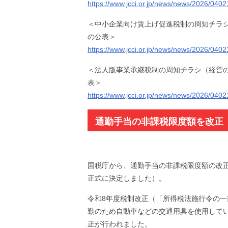
https://www.jcci.or.jp/news/news/2026/040
＜中小企業向け賃上げ促進税制の周知チラ
の公表＞
https://www.jcci.or.jp/news/news/2026/040
＜法人版事業承継税制の周知チラシ（経営
表＞
https://www.jcci.or.jp/news/news/2026/040
通勤手当の非課税限度額を改正
上げなど（令和8年4月1日～）
国税庁から、通勤手当の非課税限度額の改
正式に決定しました）。
令和8年度税制改正（「所得税法施行令の一
勤のため自動車などの交通用具を使用して
正が行われました。