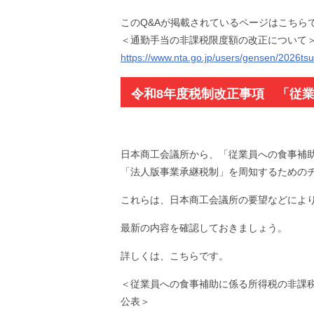
このQ&Aが掲載されているページはこちら
＜通勤手当の非課税限度額の改正について
https://www.nta.go.jp/users/gensen/2026tsu
令和8年度税制改正事項 「従
周知チラシを公表（日商）
日本商工会議所から、「従業員への食事補
「法人版事業承継税制」を周知するためのチ
これらは、日本商工会議所の要望などによ
最新の内容を確認しておきましょう。
詳しくは、こちらです。
＜従業員への食事補助に係る所得税の非課
公表＞