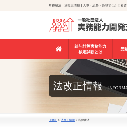
所得税法｜法改正情報｜人事・総務・経理でつかえる資格
給与計算実務能力
受
検定試験とは
法改正情報
INFORM
HOME
>
法改正情報
>
所得税法