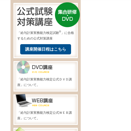
®
「給与計算実務能力検定試験
」に合格
するための公式対策講座
講座開催日程はこちら
「給与計算実務能力検定公式ＤＶＤ講
座」について。
「給与計算実務能力検定公式ＷＥＢ講
座」について。