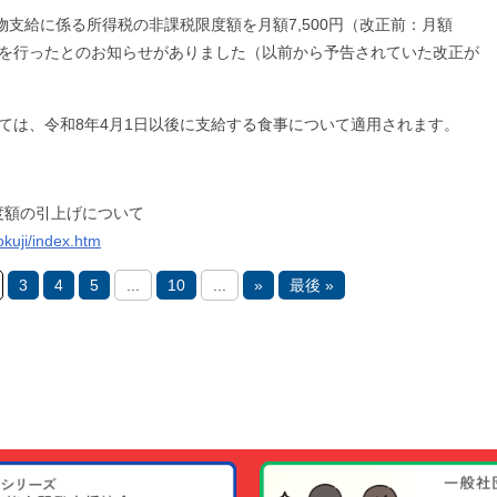
物支給に係る所得税の非課税限度額を月額7,500円（改正前：月額
改正を行ったとのお知らせがありました（以前から予告されていた改正が
いては、令和8年4月1日以後に支給する食事について適用されます。
度額の引上げについて
kuji/index.htm
3
4
5
...
10
...
»
最後 »