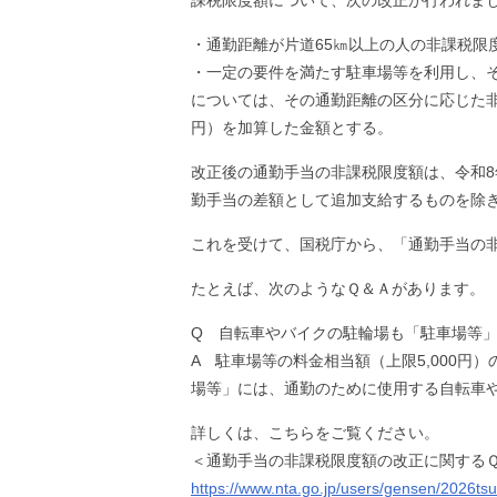
課税限度額について、次の改正が行われま
・通勤距離が片道65㎞以上の人の非課税限
・一定の要件を満たす駐車場等を利用し、
については、その通勤距離の区分に応じた非
円）を加算した金額とする。
改正後の通勤手当の非課税限度額は、令和8
勤手当の差額として追加支給するものを除
これを受けて、国税庁から、「通勤手当の
たとえば、次のようなＱ＆Ａがあります。
Q 自転車やバイクの駐輪場も「駐車場等
A 駐車場等の料金相当額（上限5,000
場等」には、通勤のために使用する自転車
詳しくは、こちらをご覧ください。
＜通勤手当の非課税限度額の改正に関する
https://www.nta.go.jp/users/gensen/2026tsu