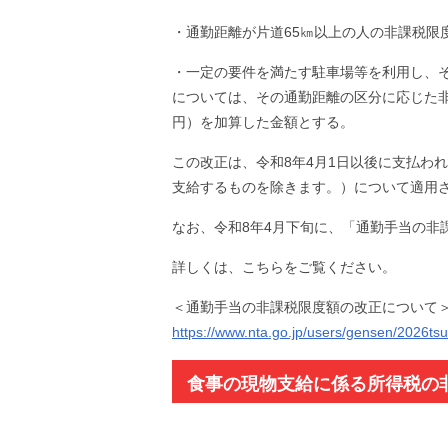
・通勤距離が片道65㎞以上の人の非課税限
・一定の要件を満たす駐車場等を利用し、
については、その通勤距離の区分に応じた非
円）を加算した金額とする。
この改正は、令和8年4月1日以後に支払わ
支給するものを除きます。）について適用
なお、令和8年4月下旬に、「通勤手当の非
詳しくは、こちらをご覧ください。
＜通勤手当の非課税限度額の改正について
https://www.nta.go.jp/users/gensen/2026tsu
食事の現物支給に係る所得税の非
1日～）（国税庁）