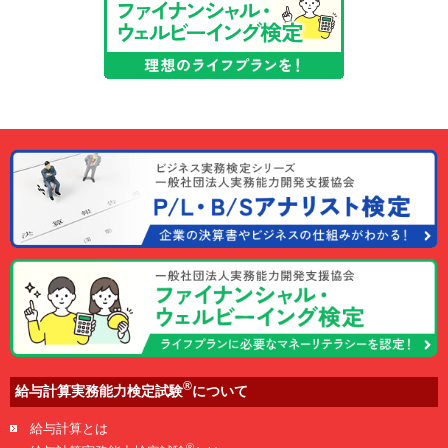
®
給与計算実務能力検定試験
について
給与計算とは
®