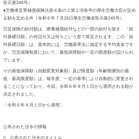
告示第246号）
●労働者災害補償保険法第８条の２第２項各号の厚生労働大臣が定め
る額を定める件（令和６年７月26日厚生労働省告示第245号）
労災保険の給付額は、療養補償給付などの一部の給付を除き、「給
付基礎日額」の何日分又は何％という形で算定されます。この「給
付基礎日額」は、基本的には、労働基準法に規定する平均賃金です
が、労災保険制度において、最低保障額や一定の限度額が設けられ
ています。
その最低保障額（自動変更対象額）及び限度額（年齢階層別の最
低・最高限度額）は、毎年度、一定の基準により自動的に変更され
ることになっており、今回、令和６年８月１日から適用される額が
決定されました。
〔令和６年８月１日から適用〕
公布された法令の情報
□ 公布された法令のタイトル