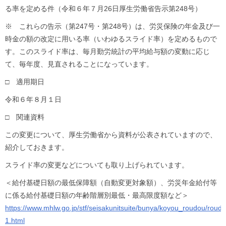
る率を定める件（令和６年７月26日厚生労働省告示第248号）
※ これらの告示（第247号・第248号）は、労災保険の年金及び一
時金の額の改定に用いる率（いわゆるスライド率）を定めるもので
す。このスライド率は、毎月勤労統計の平均給与額の変動に応じ
て、毎年度、見直されることになっています。
□ 適用期日
令和６年８月１日
□ 関連資料
この変更について、厚生労働省から資料が公表されていますので、
紹介しておきます。
スライド率の変更などについても取り上げられています。
＜給付基礎日額の最低保障額（自動変更対象額）、労災年金給付等
に係る給付基礎日額の年齢階層別最低・最高限度額など＞
https://www.mhlw.go.jp/stf/seisakunitsuite/bunya/koyou_roudou/roudo
1.html