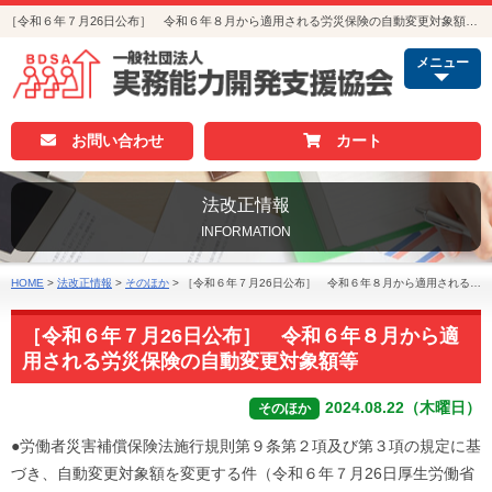
［令和６年７月26日公布］ 令和６年８月から適用される労災保険の自動変更対象額等｜法改正情報｜人事・総務・経理でつかえる資格取得｜実務能力開発支援協会
メニュー
お問い合わせ
カート
法改正情報
INFORMATION
HOME
>
法改正情報
>
そのほか
>
［令和６年７月26日公布］ 令和６年８月から適用される労災保険の自動変更対象額等
［令和６年７月26日公布］ 令和６年８月から適
用される労災保険の自動変更対象額等
2024.08.22（木曜日）
そのほか
●労働者災害補償保険法施行規則第９条第２項及び第３項の規定に基
づき、自動変更対象額を変更する件（令和６年７月26日厚生労働省