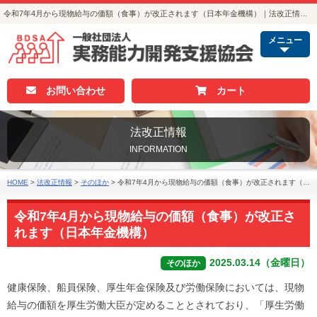
令和7年4月から現物給与の価額（食事）が改正されます（日本年金機構）｜法改正情報｜人事・総務・経理でつかえる資格取得｜実務能力開発支援協会
メニュー
お問い合わせ
カート
法改正情報
INFORMATION
HOME
>
法改正情報
>
そのほか
>
令和7年4月から現物給与の価額（食事）が改正されます（日本年金機構）
令和7年4月から現物給与の価額（食事）が改正さ
れます（日本年金機構）
2025.03.14（金曜日）
そのほか
健康保険、船員保険、厚生年金保険及び労働保険においては、現物
給与の価額を厚生労働大臣が定めることとされており、「厚生労働