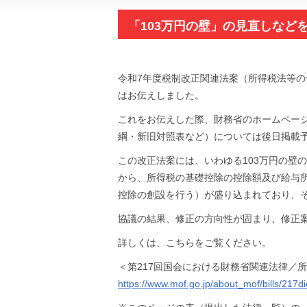
「103万円の壁」の見直しなど
法律案や関係資料を公表
令和7年度税制改正関連法案（所得税法等の
はお伝えしました。
これをお伝えした際、財務省のホームペー
綱・新旧対照表など）については後日掲載
この改正法案には、いわゆる103万円の壁
から、所得税の基礎控除の控除額及び給与
控除の創設を行う）が盛り込まれており、
協議の結果、修正の方向性が固まり、修正
詳しくは、こちらをご覧ください。
＜第217回国会における財務省関連法律／
https://www.mof.go.jp/about_mof/bills/217di