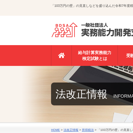
「103万円の壁」の見直しなどを盛り込んだ令和7年
給与計算実務能力
受
検定試験とは
法改正情報
INFORM
HOME
>
法改正情報
>
所得税法
>
「103万円の壁」の見直