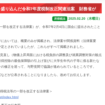
を盛り込んだ令和7年度税制改正関連法案 財務省が
2025.02.20（木曜日）
所得税法
一部を改正する法律案）が、令和7年2月4日に国会に提出されたこと
ジにおいては、概要のみが掲載され、法律案や関係資料（法律案要
予定とされていましたが、これらがすべて掲載されました。
の見直し（物価上昇局面における税負担の調整及び就業調整対策の観点
所得控除の最低保障額の引上げ並びに大学生年代の子等に係る新たな
その修正を巡って、与野党間で協議が進められているところです。
案などが公表されることになりましたら、改めてお伝えします。
所得税法等の一部を改正する法律案＞
et/index.html