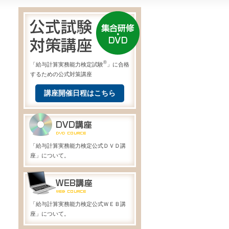
®
「給与計算実務能力検定試験
」に合格
するための公式対策講座
講座開催日程はこちら
「給与計算実務能力検定公式ＤＶＤ講
座」について。
「給与計算実務能力検定公式ＷＥＢ講
座」について。