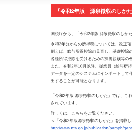
「令和2年版 源泉徴収のしか
国税庁から、「令和2年版 源泉徴収のしかた
令和2年分からの所得税については、改正
例えば、給与所得控除の見直し、基礎控除
各種所得控除を受けるための扶養親族等の
また、令和2年10月以降、従業員（給与所
データを一定のシステムにインポートして
出することが可能となります。
「令和2年版 源泉徴収のしかた」では、こ
されています。
詳しくは、こちらをご覧ください。
＜「令和2年版源泉徴収のしかた」を掲載し
http://www.nta.go.jp/publication/pamph/ge