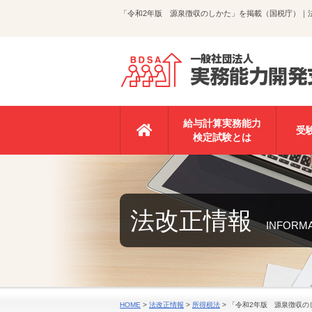
「令和2年版 源泉徴収のしかた」を掲載（国税庁）｜
給与計算実務能力
受
検定試験とは
法改正情報
INFORM
HOME
>
法改正情報
>
所得税法
>
「令和2年版 源泉徴収の