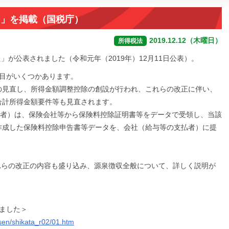
た」を掲載（国税庁）
2019.12.12（木曜日）
所得税法
」が公表されました（令和元年（2019年）12月11日公表）。
項目がいくつかあります。
の見直し、所得金額調整控除の創設が行われ、これらの改正に伴い、
合計所得金額要件等も見直されます。
得者）は、保険会社等から保険料控除証明書等をデータで受領し、当該
作成した保険料控除申告書等データを、会社（給与等の支払者）に提
れらの改正の内容も盛り込み、源泉徴収全般について、詳しく説明が
ました＞
nsen/shikata_r02/01.htm