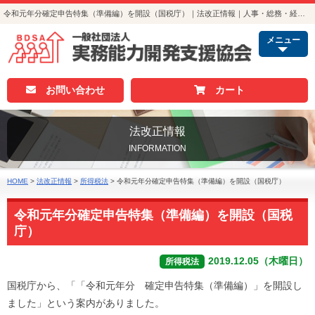
令和元年分確定申告特集（準備編）を開設（国税庁）｜法改正情報｜人事・総務・経理でつかえる資格取得｜実務能力開発支援協会
メニュー
お問い合わせ
カート
法改正情報
INFORMATION
HOME
>
法改正情報
>
所得税法
>
令和元年分確定申告特集（準備編）を開設（国税庁）
令和元年分確定申告特集（準備編）を開設（国税
庁）
2019.12.05（木曜日）
所得税法
国税庁から、「「令和元年分 確定申告特集（準備編）」を開設し
ました」という案内がありました。