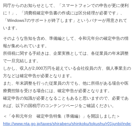
同庁からのお知らせとして、「スマートフォンでの申告が更に便利
に！」、「消費税確定申告書の作成には区分経理が必要です」、
「Windows7のサポートが終了します」というバナーが用意されて
います。
そのような告知を含め、準備編として、令和元年分の確定申告の情
報が集められています。​
所得税に関する手続きは、企業実務としては、各従業員の年末調整
で一旦完結します。
しかし、収入が2,000万円を超えている会社役員の方、個人事業主の
方などは確定申告が必要となります。
また、年末調整を行った従業員の方でも、他に所得がある場合や医
療費控除を受ける場合には、確定申告が必要となります。
確定申告の知識が必要となることもあると思いますので、必要であ
れば、以下の国税庁のコンテンツページをご確認ください。
＜「令和元年分 確定申告特集（準備編）」を開設しました＞
http://www.nta.go.jp/taxes/shiraberu/shinkoku/tokushu/r01junbi/index