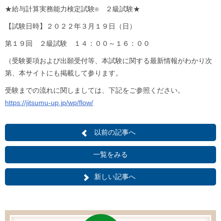
★給与計算実務能力検定試験
２級試験★
®
【試験日時】２０２２年３月１９日（日）
第１９回 ２級試験 １４：００～１６：００
（受験要項および出願受付等、本試験に関する最新情報がわかり次
第、本サイトにも掲載して参ります。
受験までの流れに関しましては、下記をご参照ください。
https://jitsumu-up.jp/wp/flow/
以前の記事へ
一覧をみる
新しい記事へ