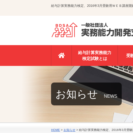
給与計算実務能力検定、2016年3月受験用ＷＥＢ講座
給与計算実務能力
受
検定試験とは
お知らせ
NEWS
HOME
>
お知らせ
>
給与計算実務能力検定、2016年3月受