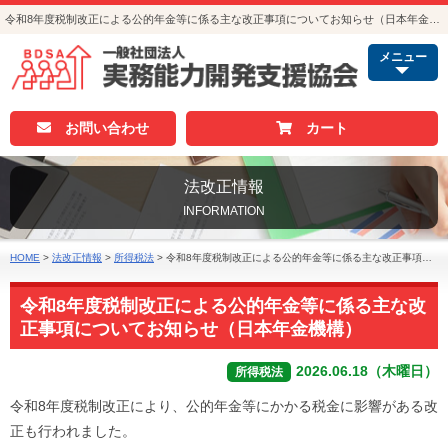
令和8年度税制改正による公的年金等に係る主な改正事項についてお知らせ（日本年金機構）｜法改正情報｜人事・総務・経理でつかえる資格取得｜実務能力開発支援協会
メニュー
お問い合わせ
カート
法改正情報
INFORMATION
HOME
>
法改正情報
>
所得税法
>
令和8年度税制改正による公的年金等に係る主な改正事項についてお知らせ（日本年金機構）
令和8年度税制改正による公的年金等に係る主な改
正事項についてお知らせ（日本年金機構）
2026.06.18（木曜日）
所得税法
令和8年度税制改正により、公的年金等にかかる税金に影響がある改
正も行われました。