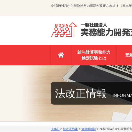
令和8年4月から現物給与の価額が改正されます（日本
給与計算実務能力
受
検定試験とは
法改正情報
INFORM
HOME
>
法改正情報
>
健康保険法
>
令和8年4月から現物給