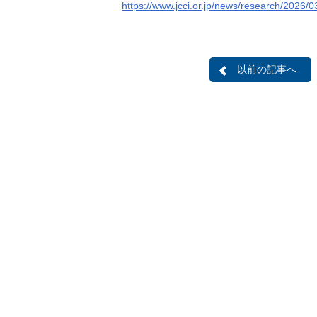
https://www.jcci.or.jp/news/research/2026
以前の記事へ