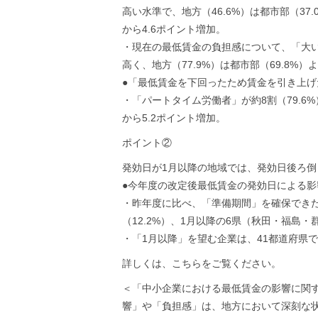
高い水準で、地方（46.6%）は都市部（37
から4.6ポイント増加。
・現在の最低賃金の負担感について、「大い
高く、地方（77.9%）は都市部（69.8%）
●「最低賃金を下回ったため賃金を引き上げ
・「パートタイム労働者」が約8割（79.6%
から5.2ポイント増加。
ポイント②
発効日が1月以降の地域では、発効日後ろ
●今年度の改定後最低賃金の発効日による
・昨年度に比べ、「準備期間」を確保できた
（12.2%）、1月以降の6県（秋田・福島・
・「1月以降」を望む企業は、41都道府県では
詳しくは、こちらをご覧ください。
＜「中小企業における最低賃金の影響に関す
響」や「負担感」は、地方において深刻な