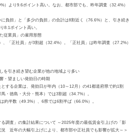
.0%）より9.6ポイント高い。なお、都市部でも、昨年調査（32.4%）
に負担」と「多少の負担」の合計は8割近く（76.6%）と、引き続き
より8.1ポイント高い。
た従業員」の雇用形態
）、「正社員」が3割超（32.4%）。「正社員」は昨年調査（27.2%）
倒しを引き続き望む企業が他の地域より多い
影響・望ましい発効日の時期
とする企業は、発効日が年内（10～12月）の41都道府県で約1割
群馬・徳島・大分・熊本）では3割超（34.7%）。
約半数（49.3%）、6県では6割半ば（66.0%）。
る調査」の集計結果について ～2025年度の最低賃金引上げの「影
状況 近年の大幅引上げにより、都市部や正社員でも影響が拡大～＞