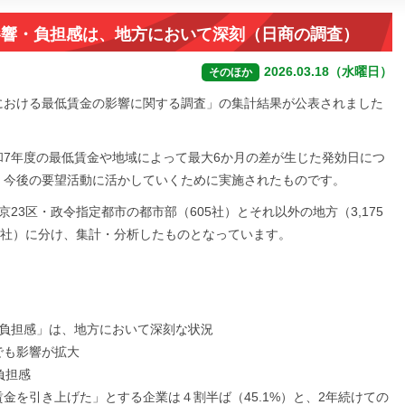
影響・負担感は、地方において深刻（日商の調査）
2026.03.18（水曜日）
そのほか
における最低賃金の影響に関する調査」の集計結果が公表されました
7年度の最低賃金や地域によって最大6か月の差が生じた発効日につ
、今後の要望活動に活かしていくために実施されたものです。
京23区・政令指定都市の都市部（605社）とそれ以外の地方（3,175
30社）に分け、集計・分析したものとなっています。
「負担感」は、地方において深刻な状況
でも影響が拡大
負担感
金を引き上げた」とする企業は４割半ば（45.1%）と、2年続けての