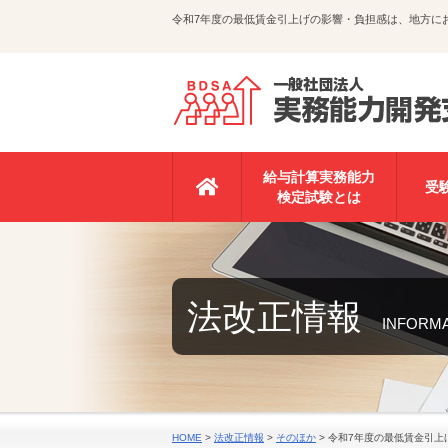
令和7年度の最低賃金引上げの影響・負担感は、地方に
給与計算実務能力
受
検定試験とは
法改正情報
INFORM
HOME
>
法改正情報
>
そのほか
>
令和7年度の最低賃金引上