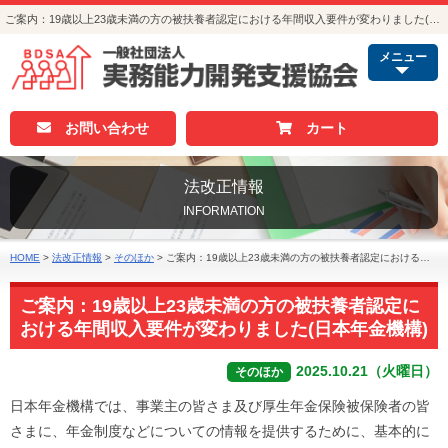
ご案内：19歳以上23歳未満の方の被扶養者認定における年間収入要件が変わりました(日本年金機構)｜法改正情報｜人事・総務・経理でつかえる資格取得｜実務能力開発支援協会
メニュー
お問い合わせ
カート
法改正情報
INFORMATION
HOME
>
法改正情報
>
そのほか
>
ご案内：19歳以上23歳未満の方の被扶養者認定における年間収入要件が変わりました(日本年金機構)
ご案内：19歳以上23歳未満の方の被扶養者認定に
おける年間収入要件が変わりました(日本年金機構)
2025.10.21（火曜日）
そのほか
日本年金機構では、事業主の皆さま及び厚生年金保険被保険者の皆
さまに、年金制度などについての情報を提供するために、基本的に