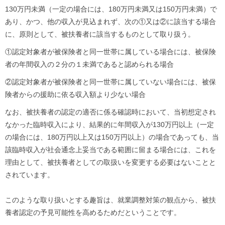
130万円未満（一定の場合には、180万円未満又は150万円未満）で
あり、かつ、他の収入が見込まれず、次の①又は②に該当する場合
に、原則として、被扶養者に該当するものとして取り扱う。
①認定対象者が被保険者と同一世帯に属している場合には、被保険
者の年間収入の２分の１未満であると認められる場合
②認定対象者が被保険者と同一世帯に属していない場合には、被保
険者からの援助に依る収入額より少ない場合
なお、被扶養者の認定の適否に係る確認時において、当初想定され
なかった臨時収入により、結果的に年間収入が130万円以上（一定
の場合には、180万円以上又は150万円以上）の場合であっても、当
該臨時収入が社会通念上妥当である範囲に留まる場合には、これを
理由として、被扶養者としての取扱いを変更する必要はないことと
されています。
このような取り扱いとする趣旨は、就業調整対策の観点から、被扶
養者認定の予見可能性を高めるためだということです。