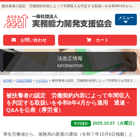
被扶養者の認定 労働契約内容によって年間収入を判定する取扱いを令和8年4月から適用 通達・Q&Aを公表（厚労省）｜法改正情報｜人事・総務・経理でつかえる資格取得｜実務能力開発支援協会
メニュー
お問い合わせ
カート
法改正情報
INFORMATION
HOME
>
法改正情報
>
そのほか
>
被扶養者の認定 労働契約内容によって年間収入を判定する取扱いを令和8年4月から適用 通達・Q&Aを公表（厚労省）
被扶養者の認定 労働契約内容によって年間収入
を判定する取扱いを令和8年4月から適用 通達・
Q&Aを公表（厚労省）
2025.10.07（火曜日）
そのほか
厚生労働省から、保険局の新着の通知（令和７年10月6日掲載）と