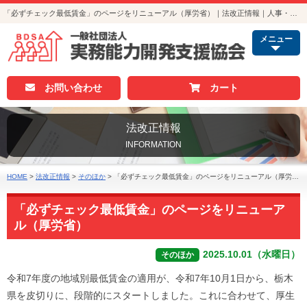
「必ずチェック最低賃金」のページをリニューアル（厚労省）｜法改正情報｜人事・総務・経理でつかえる資格取得｜実務能力開発支援協会
メニュー
お問い合わせ
カート
法改正情報
INFORMATION
HOME
>
法改正情報
>
そのほか
>
「必ずチェック最低賃金」のページをリニューアル（厚労省）
「必ずチェック最低賃金」のページをリニューア
ル（厚労省）
2025.10.01（水曜日）
そのほか
令和7年度の地域別最低賃金の適用が、令和7年10月1日から、栃木
県を皮切りに、段階的にスタートしました。これに合わせて、厚生