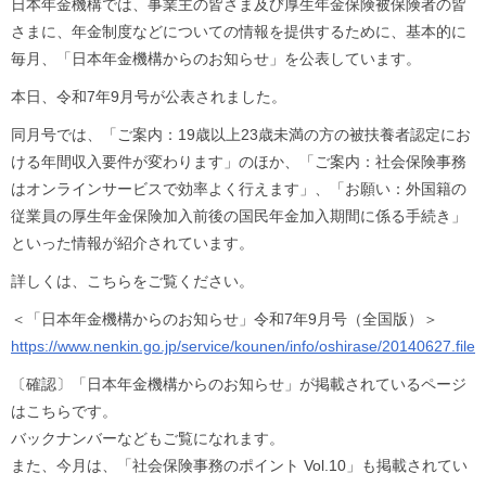
日本年金機構では、事業主の皆さま及び厚生年金保険被保険者の皆
さまに、年金制度などについての情報を提供するために、基本的に
毎月、「日本年金機構からのお知らせ」を公表しています。
本日、令和7年9月号が公表されました。
同月号では、「ご案内：19歳以上23歳未満の方の被扶養者認定にお
ける年間収入要件が変わります」のほか、「ご案内：社会保険事務
はオンラインサービスで効率よく行えます」、「お願い：外国籍の
従業員の厚生年金保険加入前後の国民年金加入期間に係る手続き」
といった情報が紹介されています。
詳しくは、こちらをご覧ください。
＜「日本年金機構からのお知らせ」令和7年9月号（全国版）＞
https://www.nenkin.go.jp/service/kounen/info/oshirase/20140627.fil
〔確認〕「日本年金機構からのお知らせ」が掲載されているページ
はこちらです。
バックナンバーなどもご覧になれます。
また、今月は、「社会保険事務のポイント Vol.10」も掲載されてい