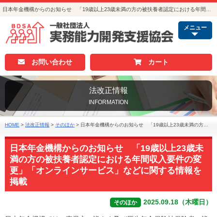
日本年金機構からのお知らせ 「19歳以上23歳未満の方の被扶養者認定における年間収入要件の変更」「オンラインサービス」などに関する情報を掲載｜法改正情報｜人事・総務・経理でつかえる資格取得｜実務能力開発支援協会
メニュー
お問い合わせ
カート
法改正情報
INFORMATION
HOME
>
法改正情報
>
そのほか
>
日本年金機構からのお知らせ 「19歳以上23歳未満の方の被扶養者認定における年間収入要件の変更」「オンラインサービス」などに関する情報を掲載
日本年金機構からのお知らせ 「19歳以上23歳未
満の方の被扶養者認定における年間収入要件の変
更」「オンラインサービス」などに関する情報を
掲載
2025.09.18（木曜日）
そのほか