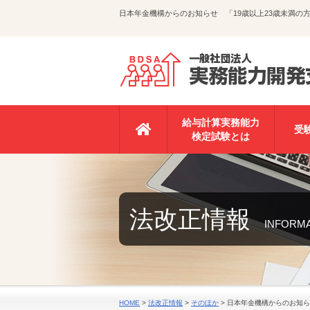
日本年金機構からのお知らせ 「19歳以上23歳未満
給与計算実務能力
受
検定試験とは
法改正情報
INFORM
HOME
>
法改正情報
>
そのほか
>
日本年金機構からのお知ら