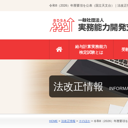
令和8（2026）年暦要項を公表（国立天文台）｜法改
給与計算実務能力
受
検定試験とは
法改正情報
INFORM
HOME
>
法改正情報
>
そのほか
>
令和8（2026）年暦要項