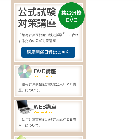
®
「給与計算実務能力検定試験
」に合格
するための公式対策講座
講座開催日程はこちら
「給与計算実務能力検定公式ＤＶＤ講
座」について。
「給与計算実務能力検定公式ＷＥＢ講
座」について。