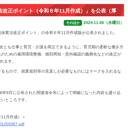
法改正ポイント（令和６年11月作成）」を公表（厚
2024.11.06（水曜日）
そのほか
休業法改正ポイント」の令和６年11月作成版が公表されました。
男女とも仕事と育児・介護を両立できるように、育児期の柔軟な働き方
止のための雇用環境整備、個別周知・意向確認の義務化などの改正が
されます。
するもので、就業規則等の見直しが必要なものにはマークを入れるな
和6年9月に公布された関連省令等によって明確になった内容も盛り込
たいところです。
11月作成）＞
001259367.pdf