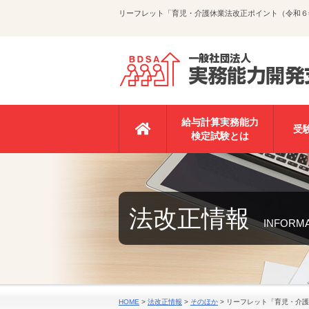
リーフレット「育児・介護休業法改正ポイント（令和６
給与計算実務能力
受
検定試験とは
法改正情報
INFORM
HOME
>
法改正情報
>
そのほか
>
リーフレット「育児・介護