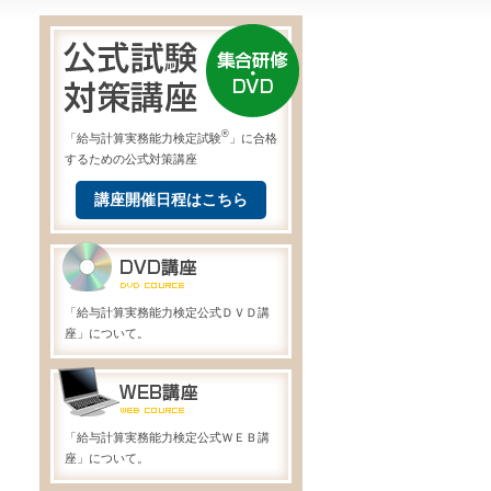
®
「給与計算実務能力検定試験
」に合格
するための公式対策講座
講座開催日程はこちら
「給与計算実務能力検定公式ＤＶＤ講
座」について。
「給与計算実務能力検定公式ＷＥＢ講
座」について。