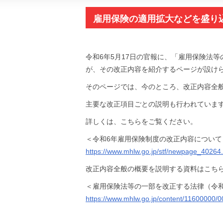
雇用保険の適用拡大などを盛り
を公表（厚労省）
令和6年5月17日の官報に、「雇用保険法
が、その改正内容を紹介するページが設け
そのページでは、今のところ、改正内容全
主要な改正項目ごとの説明も行われていま
詳しくは、こちらをご覧ください。
＜令和6年雇用保険制度の改正内容について
https://www.mhlw.go.jp/stf/newpage_40264
改正内容全般の概要を説明する資料はこち
＜雇用保険法等の一部を改正する法律（令和
https://www.mhlw.go.jp/content/11600000/