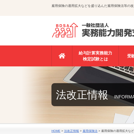
雇用保険の適用拡大などを盛り込んだ雇用保険法等の改
給与計算実務能力
受
検定試験とは
法改正情報
INFORM
HOME
>
法改正情報
>
雇用保険法
>
雇用保険の適用拡大など