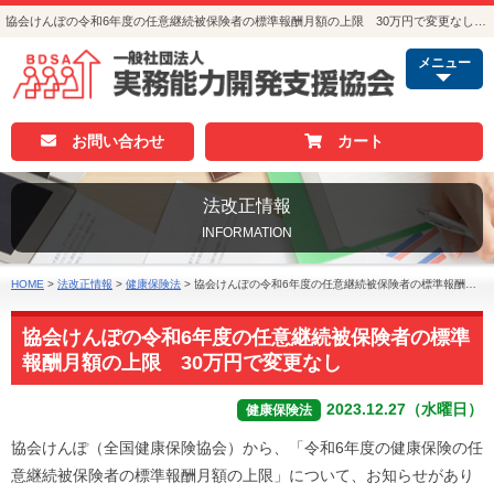
協会けんぽの令和6年度の任意継続被保険者の標準報酬月額の上限 30万円で変更なし｜法改正情報｜人事・総務・経理でつかえる資格取得｜実務能力開発支援協会
メニュー
お問い合わせ
カート
法改正情報
INFORMATION
HOME
>
法改正情報
>
健康保険法
>
協会けんぽの令和6年度の任意継続被保険者の標準報酬月額の上限 30万円で変更なし
協会けんぽの令和6年度の任意継続被保険者の標準
報酬月額の上限 30万円で変更なし
2023.12.27（水曜日）
健康保険法
協会けんぽ（全国健康保険協会）から、「令和6年度の健康保険の任
意継続被保険者の標準報酬月額の上限」について、お知らせがあり