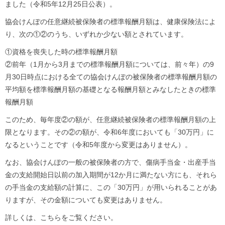
ました（令和5年12月25日公表）。
協会けんぽの任意継続被保険者の標準報酬月額は、健康保険法によ
り、次の①②のうち、いずれか少ない額とされています。
①資格を喪失した時の標準報酬月額
②前年（1月から3月までの標準報酬月額については、前々年）の9
月30日時点における全ての協会けんぽの被保険者の標準報酬月額の
平均額を標準報酬月額の基礎となる報酬月額とみなしたときの標準
報酬月額
このため、毎年度②の額が、任意継続被保険者の標準報酬月額の上
限となります。その②の額が、令和6年度においても「30万円」に
なるということです（令和5年度から変更はありません）。
なお、協会けんぽの一般の被保険者の方で、傷病手当金・出産手当
金の支給開始日以前の加入期間が12か月に満たない方にも、それら
の手当金の支給額の計算に、この「30万円」が用いられることがあ
りますが、その金額についても変更はありません。
詳しくは、こちらをご覧ください。