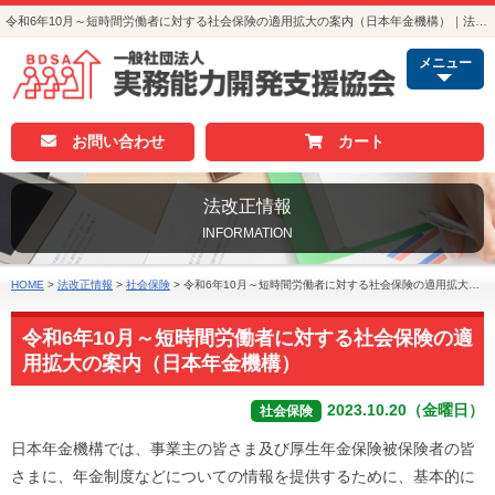
令和6年10月～短時間労働者に対する社会保険の適用拡大の案内（日本年金機構）｜法改正情報｜人事・総務・経理でつかえる資格取得｜実務能力開発支援協会
メニュー
お問い合わせ
カート
法改正情報
INFORMATION
HOME
>
法改正情報
>
社会保険
>
令和6年10月～短時間労働者に対する社会保険の適用拡大の案内（日本年金機構）
令和6年10月～短時間労働者に対する社会保険の適
用拡大の案内（日本年金機構）
2023.10.20（金曜日）
社会保険
日本年金機構では、事業主の皆さま及び厚生年金保険被保険者の皆
さまに、年金制度などについての情報を提供するために、基本的に