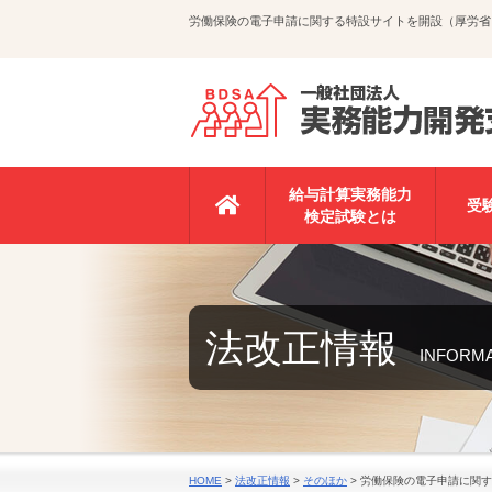
労働保険の電子申請に関する特設サイトを開設（厚労省
給与計算実務能力
受
検定試験とは
法改正情報
INFORM
HOME
>
法改正情報
>
そのほか
>
労働保険の電子申請に関す