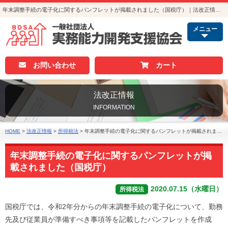
年末調整手続の電子化に関するパンフレットが掲載されました（国税庁）｜法改正情報｜人事・総務・経理でつかえる資格取得｜実務能力開発支援協会
メニュー
お問い合わせ
カート
法改正情報
INFORMATION
HOME
>
法改正情報
>
所得税法
>
年末調整手続の電子化に関するパンフレットが掲載されました（国税庁）
年末調整手続の電子化に関するパンフレットが掲
載されました（国税庁）
2020.07.15（水曜日）
所得税法
国税庁では、令和2年分からの年末調整手続の電子化について、勤務
先及び従業員が準備すべき事項等を記載したパンフレットを作成