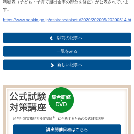
料額表（子ども・子育て拠出金率の部分を修正）が公表されていま
す。
https://www.nenkin.go.jp/oshirase/taisetu/2020/202005/20200514.htm
以前の記事へ
一覧をみる
新しい記事へ
®
「給与計算実務能力検定試験
」に合格するための公式対策講座
講座開催日程はこちら