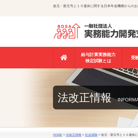
改元・新元号と１０連休に関する日本年金機構からのお
給与計算実務能力
受
検定試験とは
法改正情報
INFORM
HOME
>
法改正情報
>
社会保険
>
改元・新元号と１０連休に