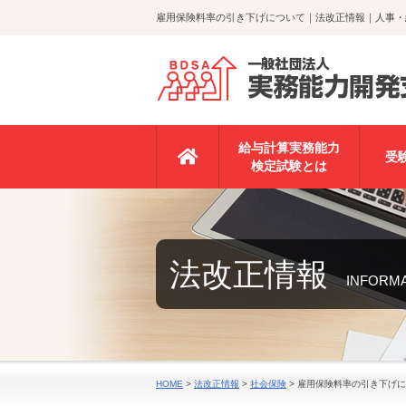
雇用保険料率の引き下げについて｜法改正情報｜人事・
給与計算実務能力
受
検定試験とは
法改正情報
INFORM
HOME
>
法改正情報
>
社会保険
>
雇用保険料率の引き下げに