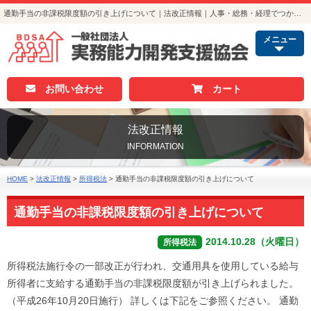
通勤手当の非課税限度額の引き上げについて｜法改正情報｜人事・総務・経理でつかえる資格取得｜実務能力開発支援協会
メニュー
お問い合わせ
カート
法改正情報
INFORMATION
HOME
>
法改正情報
>
所得税法
>
通勤手当の非課税限度額の引き上げについて
通勤手当の非課税限度額の引き上げについて
2014.10.28（火曜日）
所得税法
所得税法施行令の一部改正が行われ、交通用具を使用している給与
所得者に支給する通勤手当の非課税限度額が引き上げられました。
（平成26年10月20日施行） 詳しくは下記をご参照ください。 通勤