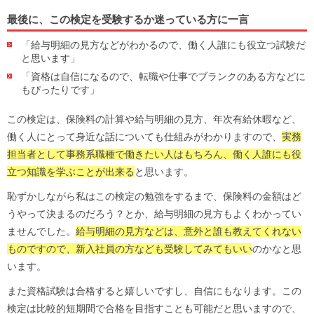
最後に、この検定を受験するか迷っている方に一言
「給与明細の見方などがわかるので、働く人誰にも役立つ試験だ
と思います」
「資格は自信になるので、転職や仕事でブランクのある方などに
もぴったりです」
この検定は、保険料の計算や給与明細の見方、年次有給休暇など、
働く人にとって身近な話についても仕組みがわかりますので、
実務
担当者として事務系職種で働きたい人はもちろん、働く人誰にも役
立つ知識を学ぶことが出来る
と思います。
恥ずかしながら私はこの検定の勉強をするまで、保険料の金額はど
うやって決まるのだろう？とか、給与明細の見方もよくわかってい
ませんでした。
給与明細の見方などは、意外と誰も教えてくれない
ものですので、新入社員の方なども受験してみてもいい
のかなと思
います。
また資格試験は合格すると嬉しいですし、自信にもなります。この
検定は比較的短期間で合格を目指すことも可能だと思いますので、