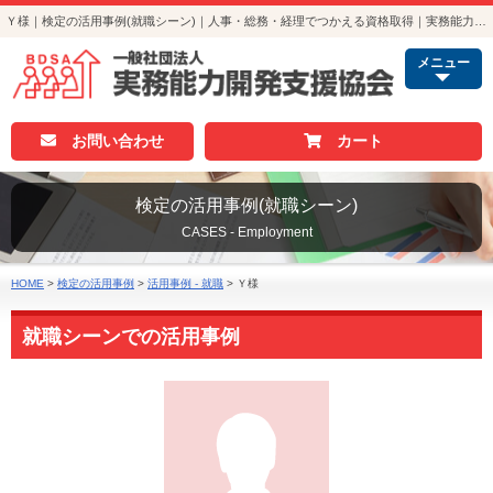
Ｙ様｜検定の活用事例(就職シーン)｜人事・総務・経理でつかえる資格取得｜実務能力開発支援協会
メニュー
お問い合わせ
カート
検定の活用事例(就職シーン)
CASES - Employment
HOME
>
検定の活用事例
>
活用事例 - 就職
>
Ｙ様
就職シーンでの活用事例