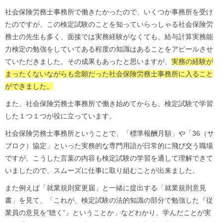
社会保険労務士事務所で働きたかったので、いくつか事務所を受け
たのですが、この検定試験のことを知っていらっしゃる社会保険労
務士の先生も多く、面接では実務経験がなくても、給与計算実務能
力検定の勉強をしていてある程度の知識はあることをアピールさせ
ていただきました。その成果もあったと思いますが、
実務の経験が
まったくないながらも念願だった社会保険労務士事務所に入ること
ができました。
また、社会保険労務士事務所で働き始めてからも、検定試験で学習
した１つ１つが役に立っています。
社会保険労務士事務所ということで、「標準報酬月額」や「36（サ
ブロク）協定」といった実務的な専門用語が日常的に飛び交う職場
ですが、こうした言葉の内容も検定試験の学習を通して理解できて
いましたので、スムーズに仕事に取り組むことが出来ました。
また例えば「就業規則変更届」と一緒に提出する「就業規則意見
書」を見て、「これが、検定試験の法的知識の部分で勉強した『従
業員の意見を“聴く”』ということか」などわかり、学んだことが実