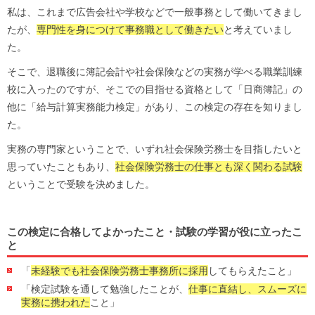
私は、これまで広告会社や学校などで一般事務として働いてきまし
たが、
専門性を身につけて事務職として働きたい
と考えていまし
た。
そこで、退職後に簿記会計や社会保険などの実務が学べる職業訓練
校に入ったのですが、そこでの目指せる資格として「日商簿記」の
他に「給与計算実務能力検定」があり、この検定の存在を知りまし
た。
実務の専門家ということで、いずれ社会保険労務士を目指したいと
思っていたこともあり、
社会保険労務士の仕事とも深く関わる試験
ということで受験を決めました。
この検定に合格してよかったこと・試験の学習が役に立ったこ
と
「
未経験でも社会保険労務士事務所に採用
してもらえたこと」
「検定試験を通して勉強したことが、
仕事に直結し、スムーズに
実務に携われた
こと」