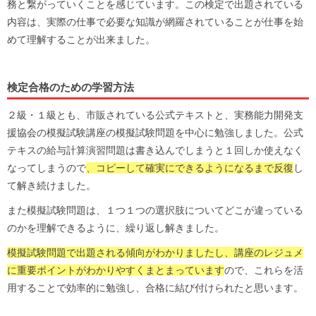
務と繋がっていくことを感じています。この検定で出題されている
内容は、実際の仕事で必要な知識が網羅されていることが仕事を始
めて理解することが出来ました。
検定合格のための学習方法
２級・１級とも、市販されている公式テキストと、実務能力開発支
援協会の模擬試験講座の模擬試験問題を中心に勉強しました。公式
テキスの給与計算演習問題は書き込んでしまうと１回しか使えなく
なってしまうので
、コピーして確実にできるようになるまで反復
し
て解き続けました。
また模擬試験問題は、１つ１つの選択肢についてどこが違っている
のかを理解できるように、繰り返し解きました。
模擬試験問題で出題される傾向がわかりましたし、講座のレジュメ
に重要ポイントがわかりやすくまとまっています
ので、これらを活
用することで効率的に勉強し、合格に結び付けられたと思います。