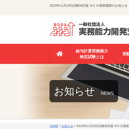
2023年11月23日試験対応版 ＷＥＢ講座開講のお
給与計算実務能力
受
検定試験とは
お知らせ
NEWS
HOME
>
お知らせ
>
2023年11月23日試験対応版 ＷＥＢ講