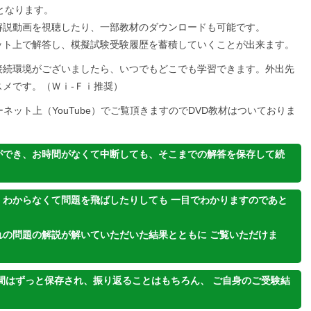
となります。
解説動画を視聴したり、一部教材のダウンロードも可能です。
ット上で解答し、模擬試験受験履歴を蓄積していくことが出来ます。
接続環境がございましたら、いつでもどこでも学習できます。外出先
メです。（Ｗｉ-Ｆｉ推奨）
ネット上（YouTube）でご覧頂きますのでDVD教材はついておりま
ができ、お時間がなくて中断しても、そこまでの解答を保存して続
、わからなくて問題を飛ばしたりしても 一目でわかりますのであと
。
れの問題の解説が解いていただいた結果とともに ご覧いただけま
間はずっと保存され、振り返ることはもちろん、 ご自身のご受験結