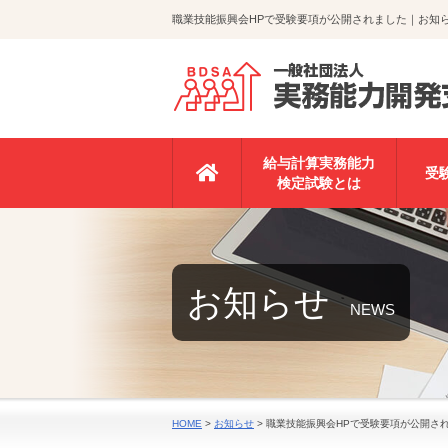
職業技能振興会HPで受験要項が公開されました｜お知
給与計算実務能力
受
検定試験とは
お知らせ
NEWS
HOME
>
お知らせ
>
職業技能振興会HPで受験要項が公開さ