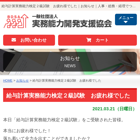
給与計算実務能力検定２級試験 お疲れ様でした｜お知らせ｜人事・総務・経理でつかえる資格取得｜実務能力開発支援協会
メニュー
お問い合わせ
カート
お知らせ
NEWS
HOME
>
お知らせ
>
給与計算実務能力検定２級試験 お疲れ様でした
給与計算実務能力検定２級試験 お疲れ様でした
2021.03.21（日曜日）
本日「給与計算実務能力検定２級試験」をご受験された皆様。
本当にお疲れ様でした！
落ち着いて全力を出すことができましたか？