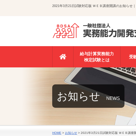
2021年3月21日試験対応版 ＷＥＢ講座開講のお知
給与計算実務能力
受
検定試験とは
お知らせ
NEWS
HOME
>
お知らせ
>
2021年3月21日試験対応版 ＷＥＢ講