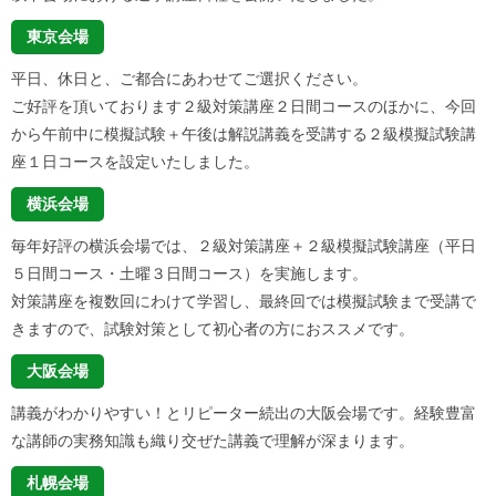
東京会場
平日、休日と、ご都合にあわせてご選択ください。
ご好評を頂いております２級対策講座２日間コースのほかに、今回
から午前中に模擬試験＋午後は解説講義を受講する２級模擬試験講
座１日コースを設定いたしました。
横浜会場
毎年好評の横浜会場では、２級対策講座＋２級模擬試験講座（平日
５日間コース・土曜３日間コース）を実施します。
対策講座を複数回にわけて学習し、最終回では模擬試験まで受講で
きますので、試験対策として初心者の方におススメです。
大阪会場
講義がわかりやすい！とリピーター続出の大阪会場です。経験豊富
な講師の実務知識も織り交ぜた講義で理解が深まります。
札幌会場