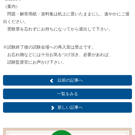
（案内）
問題・解答用紙・資料集は机上に置いたままにし、速やかにご退
出
ください。
受験票を忘れずにお持ちになってから退出して下さい。
※
試験
終了後の
試験
会場への再入室は禁止です。
お忘れ物などには十分お気をつけ頂き、必要があれば、
試験
監督官にお声かけ下さい。
以前の記事へ
一覧をみる
新しい記事へ