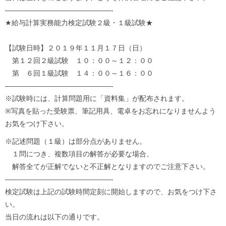
——————————
—————-
★給与計算実務能力検定
試験
２級・１級
試験
★
【
試験
日時】２０１９年１１月１７日（日）
第１２回２級
試験
１０：００～１２：００
第 ６回１級
試験
１４：００～１６：００
——————————
—————-
※
試験
時には、計算問題用に「資料集」が配布されます。
※写真を貼った受験票、筆記用具、電卓をお忘れになりませんよう
お気をつけ下さい。
※記述問題（１級）は
部分
点
がありません。
１問につき、複数項目の解答が必要な場合、
解答全てが正解でないと不正解となりますのでご注意下さい。
——————————
—————-
検定
試験
は上記の
試験
時間定刻に開始しますので、お気をつけ下さ
い。
当日の流れは以下の通りです。