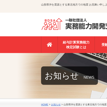
山形県沖を震源とする東北地方での地震 お見舞い申し
給与計算実務能力
受
検定試験とは
お知らせ
NEWS
HOME
>
お知らせ
>
山形県沖を震源とする東北地方での地震