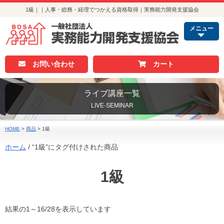
1級｜｜人事・総務・経理でつかえる資格取得｜実務能力開発支援協会
メニュー
お問い合わせ
カート
ライブ講座一覧
LIVE-SEMINAR
HOME
>
商品
>
1級
ホーム
/ “1級”にタグ付けされた商品
1級
結果の1～16/28を表示しています