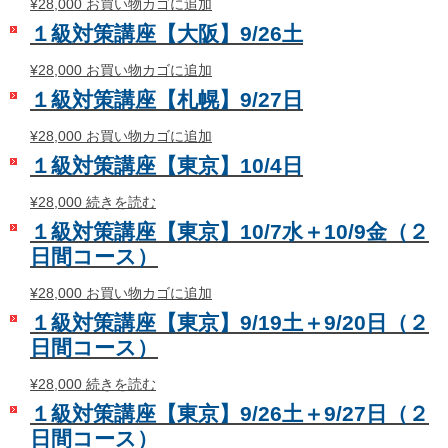
す。
¥
28,000
お買い物カゴに追加
オ
１級対策講座【大阪】9/26土
プ
シ
¥
28,000
お買い物カゴに追加
ョ
１級対策講座【札幌】9/27日
ン
は
¥
28,000
お買い物カゴに追加
商
品
１級対策講座【東京】10/4日
ペ
ー
¥
28,000
続きを読む
ジ
１級対策講座【東京】10/7水＋10/9金（２
か
ら
日間コース）
選
択
¥
28,000
お買い物カゴに追加
で
１級対策講座【東京】9/19土＋9/20日（２
き
日間コース）
ま
す
¥
28,000
続きを読む
１級対策講座【東京】9/26土＋9/27日（２
日間コース）