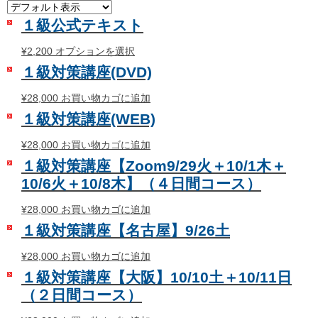
１級公式テキスト
こ
¥
2,200
オプションを選択
の
１級対策講座(DVD)
商
品
¥
28,000
お買い物カゴに追加
に
１級対策講座(WEB)
は
複
¥
28,000
お買い物カゴに追加
数
の
１級対策講座【Zoom9/29火＋10/1木＋
バ
10/6火＋10/8木】（４日間コース）
リ
エ
¥
28,000
お買い物カゴに追加
ー
シ
１級対策講座【名古屋】9/26土
ョ
ン
¥
28,000
お買い物カゴに追加
が
１級対策講座【大阪】10/10土＋10/11日
あ
（２日間コース）
り
ま