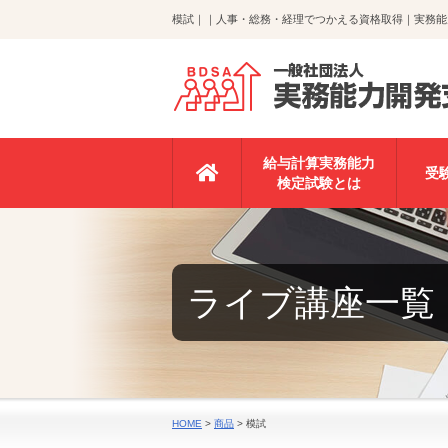
模試｜｜人事・総務・経理でつかえる資格取得｜実務能
給与計算実務能力
受
検定試験とは
ライブ講座一覧
HOME
>
商品
>
模試