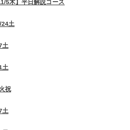
11/5木】平日解説コース
24土
7土
1土
3火祝
7土