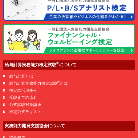
®
給与計算実務能力検定試験
について
給与計算とは
®
給与計算実務能力検定試験
とは
検定の活用事例
受験までの流れ
公式試験対策講座
検定公式テキスト
実務能力開発支援協会について
協会概要