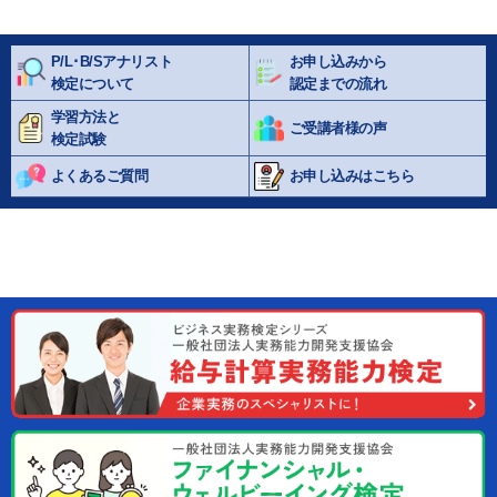
P/L･B/Sアナリスト
お申し込みから
検定について
認定までの流れ
学習方法と
ご受講者様の声
検定試験
よくあるご質問
お申し込みはこちら