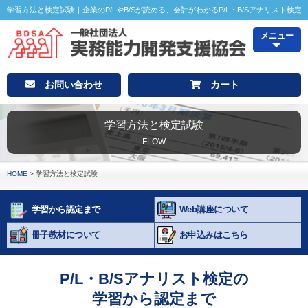
学習方法と検定試験｜企業のP/LやB/Sが読める、会計がわかるP/L・B/Sアナリスト検定
メニュー
お問い合わせ
カート
学習方法と検定試験
FLOW
HOME
>
学習方法と検定試験
学習から認定まで
Web講座について
冊子教材について
お申込みはこちら
P/L・B/Sアナリスト検定の
学習から認定まで