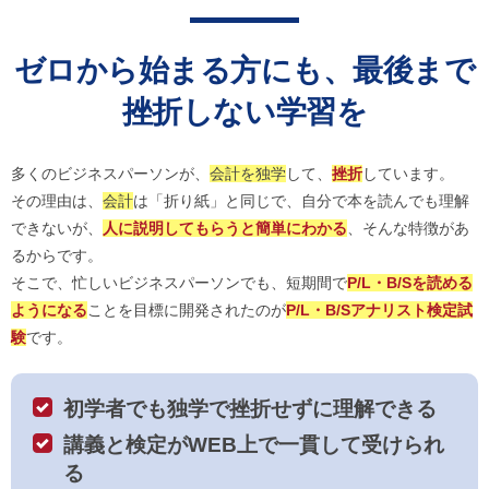
ゼロから始まる方にも、最後まで
挫折しない学習を
多くのビジネスパーソンが、
会計を独学
して、
挫折
しています。
その理由は、
会計
は「折り紙」と同じで、自分で本を読んでも理解
できないが、
人に説明してもらうと簡単にわかる
、そんな特徴があ
るからです。
そこで、忙しいビジネスパーソンでも、短期間で
P/L・B/Sを読める
ようになる
ことを目標に開発されたのが
P/L・B/Sアナリスト検定試
験
です。
初学者でも独学で挫折せずに理解できる
講義と検定がWEB上で一貫して受けられ
る