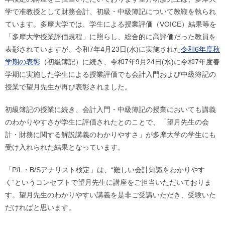
学で准教授として財務会計、初級・中級簿記について教鞭を執られ
ています。多摩大学では、学生による授業評価（VOICE）結果等を
「多摩大学授業評価規程」に照らし、総合的に高評価だった教員を
表彰されていますが、令和7年4月23日(水)に実施された
令和6年度秋
学期の表彰
（初級簿記）に続き、令和7年9月24日(水)に令和7年度春
学期に実施した学生による授業評価でも会計入門および中級簿記の
授業で望月先生が再び表彰されました。
初級簿記の授業に続き、会計入門・中級簿記の授業においても講義
のわかりやすさが学生に評価されたとのことで、「望月先生の会
計・財務に関する解説講義のわかりやすさ」が多摩大学の学生にも
受け入れられた結果となっています。
「P/L・B/Sアナリスト検定」は、“難しい会計知識をわかりやす
く”というコンセプトで望月先生に講座をご担当いただいておりま
す。望月先生のわかりやすい講義を是非ご受講いただき、受験いた
だければと思います。