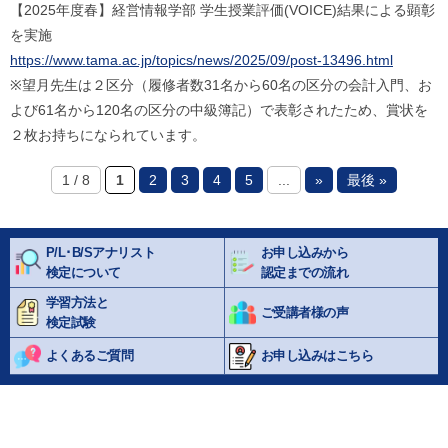
【2025年度春】経営情報学部 学生授業評価(VOICE)結果による顕彰
を実施
https://www.tama.ac.jp/topics/news/2025/09/post-13496.html
※望月先生は２区分（履修者数31名から60名の区分の会計入門、お
よび61名から120名の区分の中級簿記）で表彰されたため、賞状を
２枚お持ちになられています。
1 / 8
1
2
3
4
5
...
»
最後 »
P/L･B/Sアナリスト
お申し込みから
検定について
認定までの流れ
学習方法と
ご受講者様の声
検定試験
よくあるご質問
お申し込みはこちら